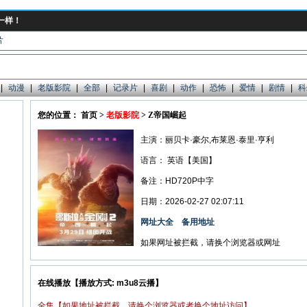
一样！
片
|
动漫
|
老版影院
|
全部
|
记录片
|
喜剧
|
动作
|
恐怖
|
爱情
|
剧情
|
科
您的位置： 首页 >
老版影院
> Z帝国崛起
主演：丽贝卡·豪尔,布莱恩·泰里·亨利
语言：
英语【美国】
备注：HD720P中字
日期：2026-02-27 02:07:11
网址大全
备用地址
如果网址被拦截，请换个浏览器或网址
在线播放【播放方式: m3u8云播】
全集【如果地址被拦截，请换个浏览器或者换个地址访问】