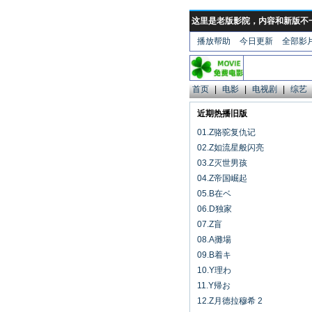
这里是老版影院，内容和新版不
播放帮助
今日更新
全部影
首页
|
电影
|
电视剧
|
综艺
近期热播旧版
01.Z骆驼复仇记
02.Z如流星般闪亮
03.Z灭世男孩
04.Z帝国崛起
05.B在ベ
06.D独家
07.Z盲
08.A攤場
09.B着キ
10.Y理わ
11.Y帰お
12.Z月德拉穆希 2