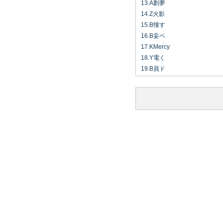
13.A劃夢
14.Z火影
15.B憧す
16.B妄ベ
17.KMercy
18.Y電く
19.B員ド