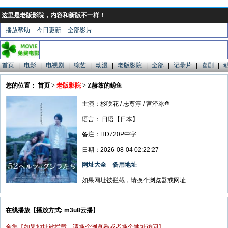
这里是老版影院，内容和新版不一样！
播放帮助
今日更新
全部影片
首页
|
电影
|
电视剧
|
综艺
|
动漫
|
老版影院
|
全部
|
记录片
|
喜剧
|
您的位置： 首页 >
老版影院
> Z赫兹的鲸鱼
主演：杉咲花 / 志尊淳 / 宫泽冰鱼
语言：
日语【日本】
备注：HD720P中字
日期：2026-08-04 02:22:27
网址大全
备用地址
如果网址被拦截，请换个浏览器或网址
在线播放【播放方式: m3u8云播】
全集【如果地址被拦截，请换个浏览器或者换个地址访问】