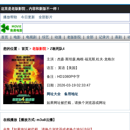
这里是老版影院，内容和新版不一样！
播放帮助
今日更新
全部影片
首页
|
电影
|
电视剧
|
综艺
|
动漫
|
老版影院
|
全部
|
记录片
|
喜剧
|
您的位置： 首页 >
老版影院
> Z敢死队4
主演：杰森·斯坦森,梅根·福克斯,杜夫·龙格尔
语言：
英语【美国】
备注：HD1080P中字
日期：2026-03-19 02:33:47
网址大全
备用地址
如果网址被拦截，请换个浏览器或网址
在线播放【播放方式: m3u8云播】
全集【如果地址被拦截，请换个浏览器或者换个地址访问】